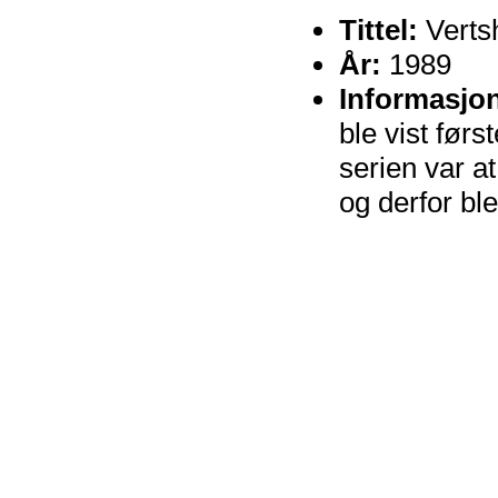
Tittel:
Verts
År:
1989
Informasjo
ble vist før
serien var a
og derfor ble 