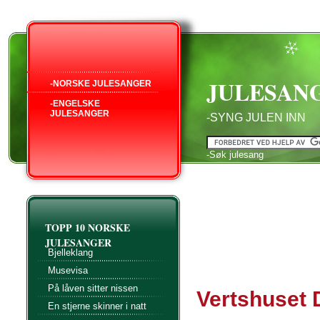
JULESAN
-NORSKE JULESANGER
-ENGELSKE
JULESANGER
-SYNG JULEN INN
-Søk julesang
TOPP 10 NORSKE
JULESANGER
Bjelleklang
Musevisa
På låven sitter nissen
Vertshuset 
En stjerne skinner i natt