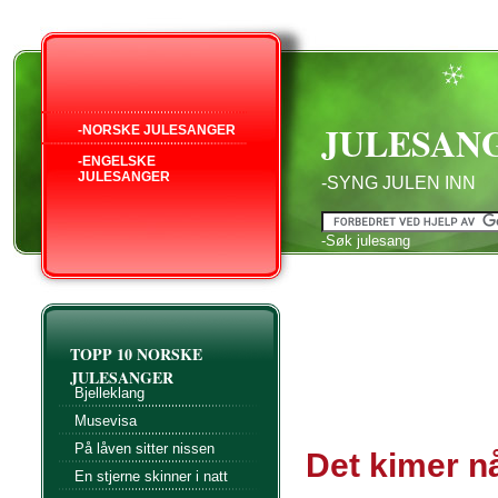
JULESAN
-NORSKE JULESANGER
-ENGELSKE
JULESANGER
-SYNG JULEN INN
-Søk julesang
TOPP 10 NORSKE
JULESANGER
Bjelleklang
Musevisa
På låven sitter nissen
Det kimer nå 
En stjerne skinner i natt